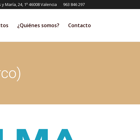
s y María, 24, 1ª 46008 Valencia
963 846 297
tos
¿Quiénes somos?
Contacto
Search:
rco)