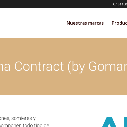
C/. Jesú
Nuestras marcas
Produc
a Contract (by Goma
ones, somieres y
 componen todo tipo de